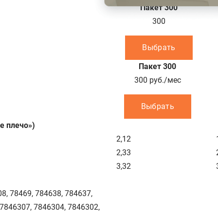
Пакет 300
300
Выбрать
Пакет 300
300
руб./мес
Выбрать
е плечо»)
2,12
2,33
3,32
8, 78469, 784638, 784637,
 7846307, 7846304, 7846302,