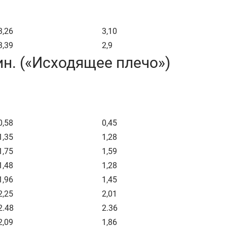
3,26
3,10
3,39
2,9
ин. («Исходящее плечо»)
0,58
0,45
1,35
1,28
1,75
1,59
1,48
1,28
1,96
1,45
2,25
2,01
2.48
2.36
2,09
1,86